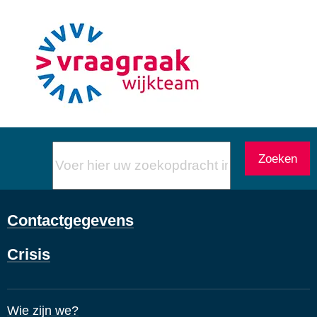
Voer
Zoeken
hier
uw
zoekopdracht
Contactgegevens
in
Crisis
Wie zijn we?