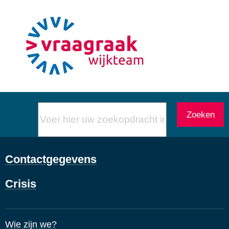
Voer
Zoeken
hier
uw
zoekopdracht
Contactgegevens
in
Crisis
Wie zijn we?