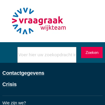
Voer
Zoeken
hier
uw
zoekopdracht
Contactgegevens
in
Crisis
Wie zijn we?